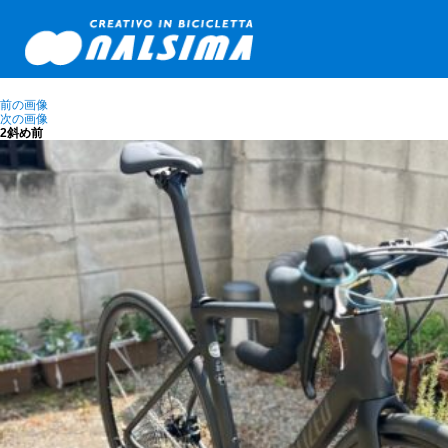
前の画像
次の画像
2斜め前