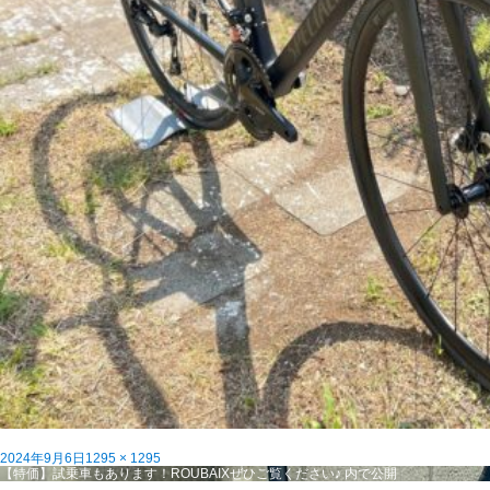
投
フ
2024年9月6日
1295 × 1295
稿
投
ル
【特価】試乗車もあります！ROUBAIXぜひご覧ください♪
内で公開
日:
稿
サ