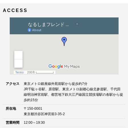
ナ
イ
ビ
ズ
ACCESS
ゲ
ー
シ
ョ
ン
アクセス
東京メトロ銀座線外苑前駅から徒歩約7分
JR千駄ヶ谷駅、原宿駅、東京メトロ副都心線北参道駅、千代田
線明治神宮前駅、都営地下鉄大江戸線国立競技場駅の各駅から徒
歩約15分
所在地
〒150-0001
東京都渋谷区神宮前3-35-2
営業時間
12:00～19:30