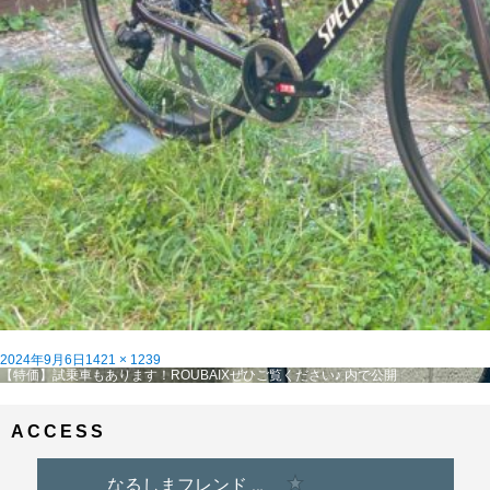
投
フ
2024年9月6日
1421 × 1239
稿
投
ル
【特価】試乗車もあります！ROUBAIXぜひご覧ください♪
内で公開
日:
稿
サ
ナ
イ
ビ
ズ
ACCESS
ゲ
ー
シ
ョ