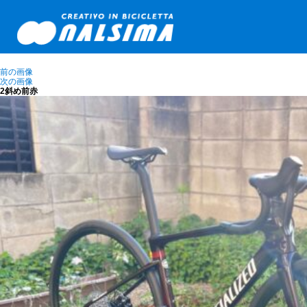
前の画像
次の画像
2斜め前赤