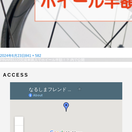
投
フ
2024年6月23日
841 × 582
稿
投
ル
PINARELLO完成車購入でホイール半額！？
内で公開
日:
稿
サ
ナ
イ
ビ
ズ
ACCESS
ゲ
ー
シ
ョ
ン