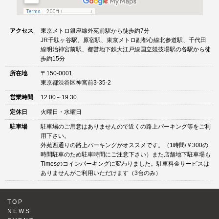
アクセス
東京メトロ銀座線外苑前駅から徒歩約7分
JR千駄ヶ谷駅、原宿駅、東京メトロ副都心線北参道駅、千代田
線明治神宮前駅、都営地下鉄大江戸線国立競技場駅の各駅から徒
歩約15分
所在地
〒150-0001
東京都渋谷区神宮前3-35-2
営業時間
12:00～19:30
定休日
火曜日・水曜日
駐車場
駐車場のご用意はありませんので近くの路上パーキング等をご利
用下さい。
外苑西通りの路上パーキングがオススメです。（1時間/￥300の
時間駐車のため駐車時間にご注意下さい）また店舗地下駐車場も
Timesのコインパーキングに変わりました。駐車料金サービスは
ありませんがご利用いただけます（3台のみ）
TOP
NEWS