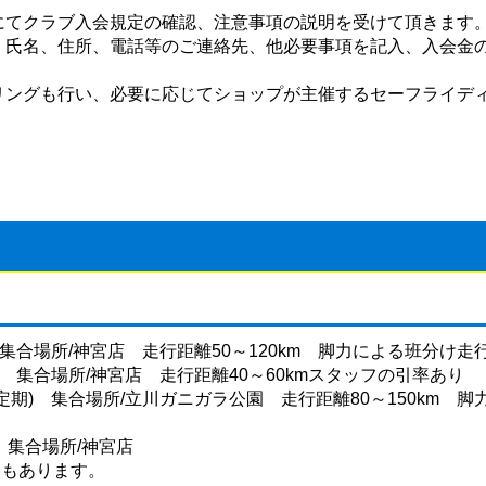
にてクラブ入会規定の確認、注意事項の説明を受けて頂きます
、氏名、住所、電話等のご連絡先、他必要事項を記入、入会金
リングも行い、必要に応じてショップが主催するセーフライデ
集合場所/神宮店 走行距離50～120km 脚力による班分け
 集合場所/神宮店 走行距離40～60kmスタッフの引率あり
期) 集合場所/立川ガニガラ公園 走行距離80～150km 
 集合場所/神宮店
りもあります。