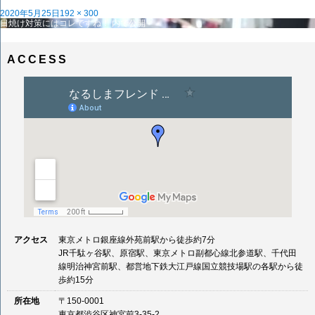
投
フ
2020年5月25日
192 × 300
稿
投
ル
日焼け対策にはコレですね！
内で公開
日:
稿
サ
ナ
イ
ビ
ズ
ACCESS
ゲ
ー
シ
ョ
ン
アクセス
東京メトロ銀座線外苑前駅から徒歩約7分
JR千駄ヶ谷駅、原宿駅、東京メトロ副都心線北参道駅、千代田
線明治神宮前駅、都営地下鉄大江戸線国立競技場駅の各駅から徒
歩約15分
所在地
〒150-0001
東京都渋谷区神宮前3-35-2