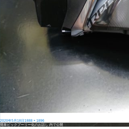
投
フ
2020年5月18日
1888 × 1896
稿
投
ル
簡単ビックプーリー化のお話し
内で公開
日:
稿
サ