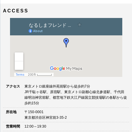
ナ
イ
ビ
ズ
ACCESS
ゲ
ー
シ
ョ
ン
アクセス
東京メトロ銀座線外苑前駅から徒歩約7分
JR千駄ヶ谷駅、原宿駅、東京メトロ副都心線北参道駅、千代田
線明治神宮前駅、都営地下鉄大江戸線国立競技場駅の各駅から徒
歩約15分
所在地
〒150-0001
東京都渋谷区神宮前3-35-2
営業時間
12:00～19:30