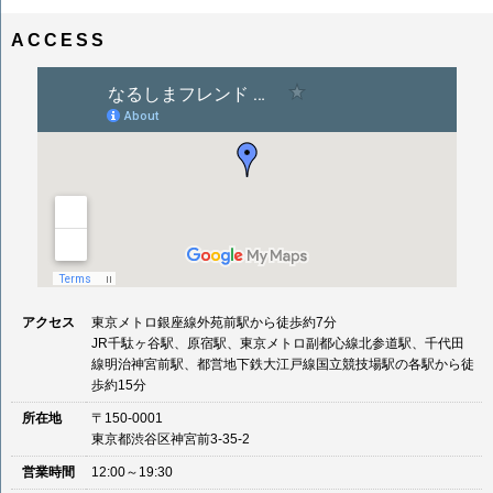
ナ
イ
ビ
ズ
ACCESS
ゲ
ー
シ
ョ
ン
アクセス
東京メトロ銀座線外苑前駅から徒歩約7分
JR千駄ヶ谷駅、原宿駅、東京メトロ副都心線北参道駅、千代田
線明治神宮前駅、都営地下鉄大江戸線国立競技場駅の各駅から徒
歩約15分
所在地
〒150-0001
東京都渋谷区神宮前3-35-2
営業時間
12:00～19:30