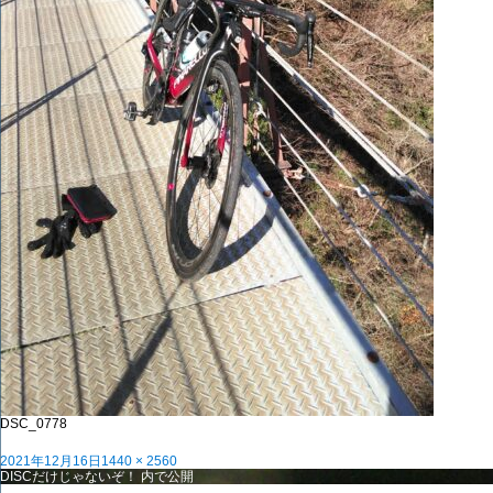
DSC_0778
投
フ
2021年12月16日
1440 × 2560
稿
投
ル
DISCだけじゃないぞ！
内で公開
日:
稿
サ