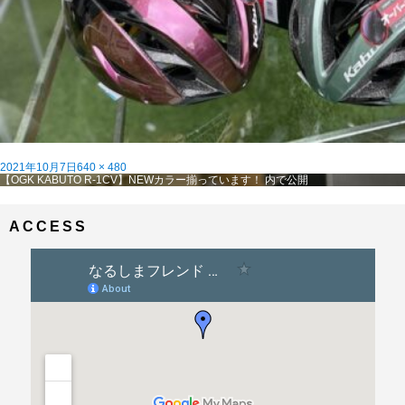
投
フ
2021年10月7日
640 × 480
稿
投
ル
【OGK KABUTO R-1CV】NEWカラー揃っています！
内で公開
日:
稿
サ
ナ
イ
ビ
ズ
ACCESS
ゲ
ー
シ
ョ
ン