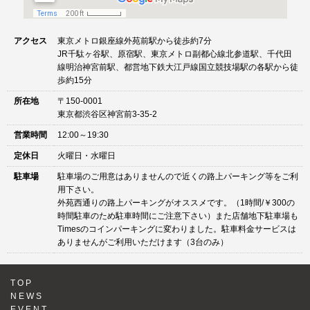
アクセス
東京メトロ銀座線外苑前駅から徒歩約7分
JR千駄ヶ谷駅、原宿駅、東京メトロ副都心線北参道駅、千代田
線明治神宮前駅、都営地下鉄大江戸線国立競技場駅の各駅から徒
歩約15分
所在地
〒150-0001
東京都渋谷区神宮前3-35-2
営業時間
12:00～19:30
定休日
火曜日・水曜日
駐車場
駐車場のご用意はありませんので近くの路上パーキング等をご利
用下さい。
外苑西通りの路上パーキングがオススメです。（1時間/￥300の
時間駐車のため駐車時間にご注意下さい）また店舗地下駐車場も
Timesのコインパーキングに変わりました。駐車料金サービスは
ありませんがご利用いただけます（3台のみ）
TOP
NEWS
EVENT