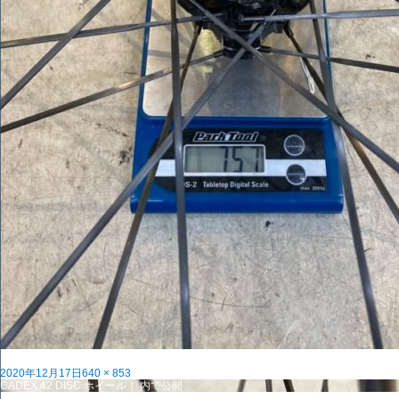
投
フ
2020年12月17日
640 × 853
稿
投
ル
CADEX 42 DISC ホイール！
内で公開
日:
稿
サ