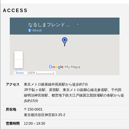
ナ
イ
ビ
ズ
ACCESS
ゲ
ー
シ
ョ
ン
アクセス
東京メトロ銀座線外苑前駅から徒歩約7分
JR千駄ヶ谷駅、原宿駅、東京メトロ副都心線北参道駅、千代田
線明治神宮前駅、都営地下鉄大江戸線国立競技場駅の各駅から徒
歩約15分
所在地
〒150-0001
東京都渋谷区神宮前3-35-2
営業時間
12:00～19:30