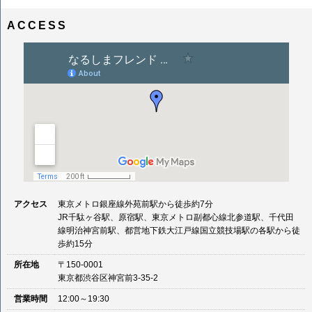
ナ
イ
ビ
ズ
ACCESS
ゲ
ー
シ
ョ
ン
アクセス
東京メトロ銀座線外苑前駅から徒歩約7分
JR千駄ヶ谷駅、原宿駅、東京メトロ副都心線北参道駅、千代田
線明治神宮前駅、都営地下鉄大江戸線国立競技場駅の各駅から徒
歩約15分
所在地
〒150-0001
東京都渋谷区神宮前3-35-2
営業時間
12:00～19:30