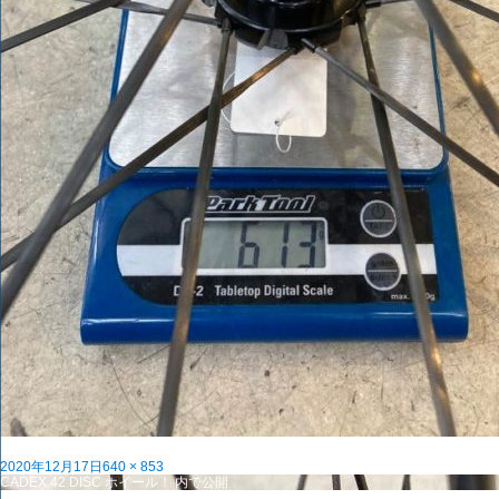
投
フ
2020年12月17日
640 × 853
稿
投
ル
CADEX 42 DISC ホイール！
内で公開
日:
稿
サ