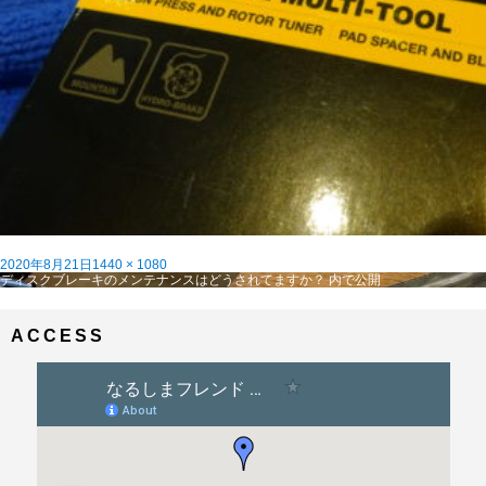
投
フ
2020年8月21日
1440 × 1080
稿
投
ル
ディスクブレーキのメンテナンスはどうされてますか？
内で公開
日:
稿
サ
ナ
イ
ビ
ズ
ACCESS
ゲ
ー
シ
ョ
ン