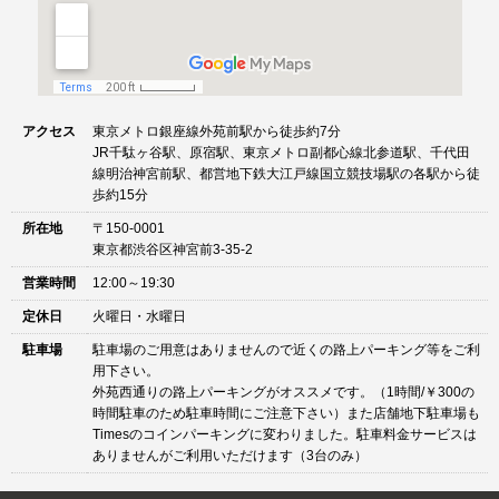
アクセス
東京メトロ銀座線外苑前駅から徒歩約7分
JR千駄ヶ谷駅、原宿駅、東京メトロ副都心線北参道駅、千代田
線明治神宮前駅、都営地下鉄大江戸線国立競技場駅の各駅から徒
歩約15分
所在地
〒150-0001
東京都渋谷区神宮前3-35-2
営業時間
12:00～19:30
定休日
火曜日・水曜日
駐車場
駐車場のご用意はありませんので近くの路上パーキング等をご利
用下さい。
外苑西通りの路上パーキングがオススメです。（1時間/￥300の
時間駐車のため駐車時間にご注意下さい）また店舗地下駐車場も
Timesのコインパーキングに変わりました。駐車料金サービスは
ありませんがご利用いただけます（3台のみ）