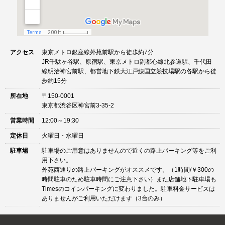
アクセス
東京メトロ銀座線外苑前駅から徒歩約7分
JR千駄ヶ谷駅、原宿駅、東京メトロ副都心線北参道駅、千代田
線明治神宮前駅、都営地下鉄大江戸線国立競技場駅の各駅から徒
歩約15分
所在地
〒150-0001
東京都渋谷区神宮前3-35-2
営業時間
12:00～19:30
定休日
火曜日・水曜日
駐車場
駐車場のご用意はありませんので近くの路上パーキング等をご利
用下さい。
外苑西通りの路上パーキングがオススメです。（1時間/￥300の
時間駐車のため駐車時間にご注意下さい）また店舗地下駐車場も
Timesのコインパーキングに変わりました。駐車料金サービスは
ありませんがご利用いただけます（3台のみ）