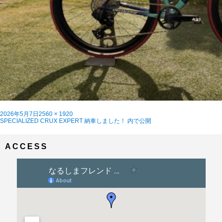
投
フ
2026年5月7日
2560 × 1920
稿
投
ル
SPECIALIZED CRUX EXPERT 納車しました！
内で公開
日:
稿
サ
ナ
イ
ビ
ズ
ACCESS
ゲ
ー
シ
ョ
ン