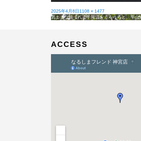
投
フ
2025年4月8日
1108 × 1477
稿
投
ル
気ままな旅【八王子周辺をうろうろと 平山
日:
稿
サ
ナ
イ
ビ
ズ
ゲ
ACCESS
ー
シ
ョ
ン