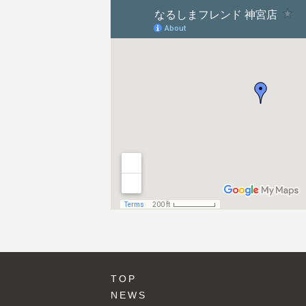
ョ
ン
TOP
NEWS