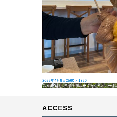
投
フ
2025年4月8日
2560 × 1920
稿
投
ル
気ままな旅【八王子周辺をうろうろと 平山
日:
稿
サ
ナ
イ
ビ
ズ
ゲ
ACCESS
ー
シ