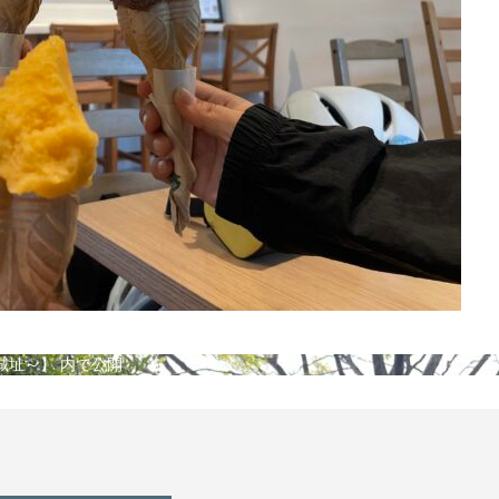
城址～】
内で公開